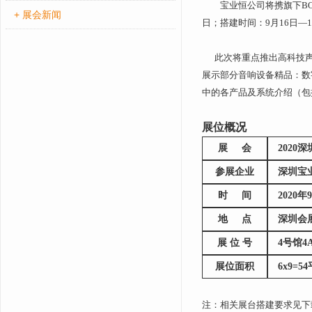
宝业恒公司将携旗下
B
+ 展会新闻
日；搭建时间：9月16日—
此次将重点推出高科技声光
展示部分音响设备精品：数
中的各产品及系统介绍（包
展位概况
展 会
2020
参展企业
深圳宝业
时 间
2020年
地 点
深圳会
展 位 号
4号馆4A
展位面积
6x9=5
注：相关展台搭建要求见下