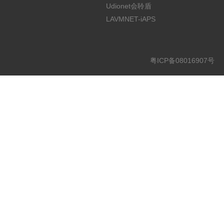
Udionet会聆盾
LAVMNET-iAPS
粤ICP备08016907号