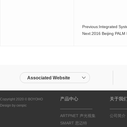
Previous:
Integrated Sys
Next:
2016 Beijing PALM
Associated Website
产品中心
关于我
Copyright 2020 © BOYOHO
Design by cenpic
ARTPNET 声光视集
公司简介
SMART 思迈特